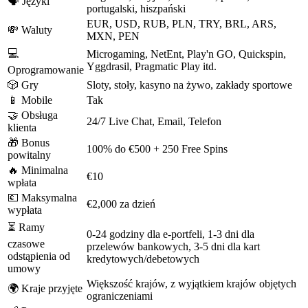
🗣
Języki
portugalski, hiszpański
EUR, USD, RUB, PLN, TRY, BRL, ARS,
💸
Waluty
MXN, PEN
💻
Microgaming, NetEnt, Play'n GO, Quickspin,
Yggdrasil, Pragmatic Play itd.
Oprogramowanie
🎲
Gry
Sloty, stoły, kasyno na żywo, zakłady sportowe
📱
Mobile
Tak
🤝
Obsługa
24/7 Live Chat, Email, Telefon
klienta
🎁
Bonus
100% do €500 + 250 Free Spins
powitalny
🔥
Minimalna
€10
wpłata
💶
Maksymalna
€2,000 za dzień
wypłata
⏳
Ramy
0-24 godziny dla e-portfeli, 1-3 dni dla
czasowe
przelewów bankowych, 3-5 dni dla kart
odstąpienia od
kredytowych/debetowych
umowy
Większość krajów, z wyjątkiem krajów objętych
🌍
Kraje przyjęte
ograniczeniami