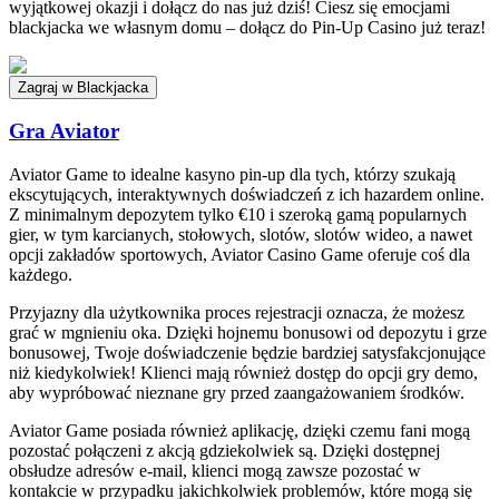
wyjątkowej okazji i dołącz do nas już dziś! Ciesz się emocjami
blackjacka we własnym domu – dołącz do Pin-Up Casino już teraz!
Zagraj w Blackjacka
Gra Aviator
Aviator Game to idealne kasyno pin-up dla tych, którzy szukają
ekscytujących, interaktywnych doświadczeń z ich hazardem online.
Z minimalnym depozytem tylko €10 i szeroką gamą popularnych
gier, w tym karcianych, stołowych, slotów, slotów wideo, a nawet
opcji zakładów sportowych, Aviator Casino Game oferuje coś dla
każdego.
Przyjazny dla użytkownika proces rejestracji oznacza, że możesz
grać w mgnieniu oka. Dzięki hojnemu bonusowi od depozytu i grze
bonusowej, Twoje doświadczenie będzie bardziej satysfakcjonujące
niż kiedykolwiek! Klienci mają również dostęp do opcji gry demo,
aby wypróbować nieznane gry przed zaangażowaniem środków.
Aviator Game posiada również aplikację, dzięki czemu fani mogą
pozostać połączeni z akcją gdziekolwiek są. Dzięki dostępnej
obsłudze adresów e-mail, klienci mogą zawsze pozostać w
kontakcie w przypadku jakichkolwiek problemów, które mogą się