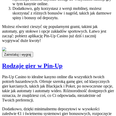
w tym kasynie online.
Dodatkowo, gdy korzystasz z wersji mobilnej, możesz
skorzystać z różnych bonusów i nagród, takich jak darmowe
spiny i bonusy od depozytu.
Możesz również cieszyć się popularnymi grami, takimi jak
automaty, gry stołowe i opcje zakładów sportowych. Łatwo jest
zacząć: pobierz aplikację Pin-Up Casino już dziś i zacznij
wygrywać duże kwoty!
Zainstaluj i wygraj
Rodzaje gier w Pin-Up
Pin-Up Casino to idealne kasyno online dla wszystkich twoich
potrzeb hazardowych. Oferuje szeroką gamę gier, od klasycznych
gier karcianych, takich jak Blackjack i Poker, po nowoczesne opcje,
takie jak automaty i automaty wideo. Różnorodność dostępnych gier
oznacza, że znajdziesz coś, co Ci odpowiada, niezależnie od
Twoich preferencji.
Dodatkowo, dzięki minimalnemu depozytowi w wysokości
zaledwie €1 i świetnemu systemowi gier bonusowych, rozpoczęcie