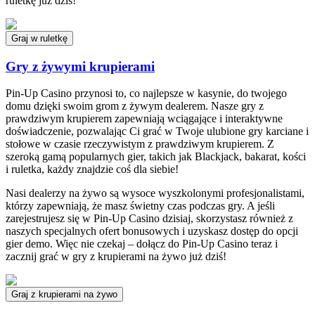
ruletkę już dziś!
Graj w ruletkę
Gry z żywymi krupierami
Pin-Up Casino przynosi to, co najlepsze w kasynie, do twojego
domu dzięki swoim grom z żywym dealerem. Nasze gry z
prawdziwym krupierem zapewniają wciągające i interaktywne
doświadczenie, pozwalając Ci grać w Twoje ulubione gry karciane i
stołowe w czasie rzeczywistym z prawdziwym krupierem. Z
szeroką gamą popularnych gier, takich jak Blackjack, bakarat, kości
i ruletka, każdy znajdzie coś dla siebie!
Nasi dealerzy na żywo są wysoce wyszkolonymi profesjonalistami,
którzy zapewniają, że masz świetny czas podczas gry. A jeśli
zarejestrujesz się w Pin-Up Casino dzisiaj, skorzystasz również z
naszych specjalnych ofert bonusowych i uzyskasz dostęp do opcji
gier demo. Więc nie czekaj – dołącz do Pin-Up Casino teraz i
zacznij grać w gry z krupierami na żywo już dziś!
Graj z krupierami na żywo