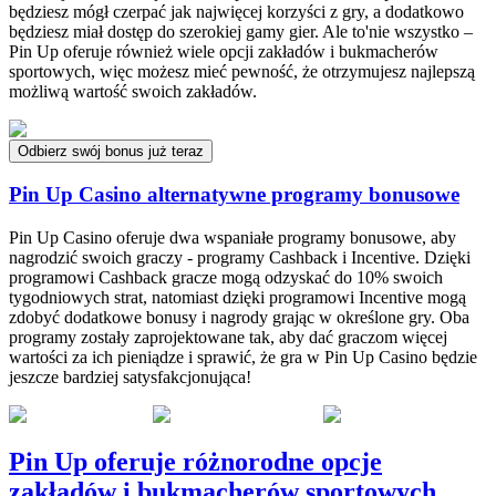
będziesz mógł czerpać jak najwięcej korzyści z gry, a dodatkowo
będziesz miał dostęp do szerokiej gamy gier. Ale to'nie wszystko –
Pin Up oferuje również wiele opcji zakładów i bukmacherów
sportowych, więc możesz mieć pewność, że otrzymujesz najlepszą
możliwą wartość swoich zakładów.
Odbierz swój bonus już teraz
Pin Up Casino alternatywne programy bonusowe
Pin Up Casino oferuje dwa wspaniałe programy bonusowe, aby
nagrodzić swoich graczy - programy Cashback i Incentive. Dzięki
programowi Cashback gracze mogą odzyskać do 10% swoich
tygodniowych strat, natomiast dzięki programowi Incentive mogą
zdobyć dodatkowe bonusy i nagrody grając w określone gry. Oba
programy zostały zaprojektowane tak, aby dać graczom więcej
wartości za ich pieniądze i sprawić, że gra w Pin Up Casino będzie
jeszcze bardziej satysfakcjonująca!
Pin Up oferuje różnorodne opcje
zakładów i bukmacherów sportowych