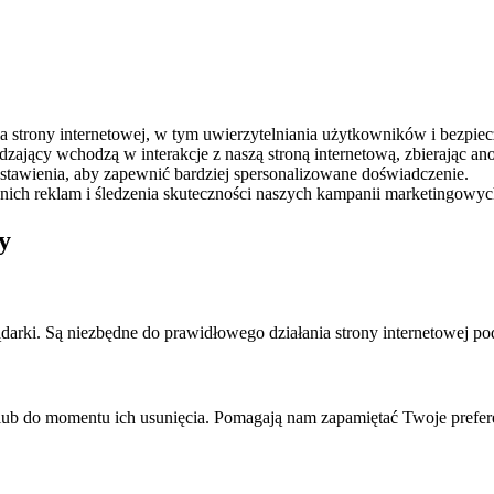
.
strony internetowej, w tym uwierzytelniania użytkowników i bezpiec
zający wchodzą w interakcje z naszą stroną internetową, zbierając a
ustawienia, aby zapewnić bardziej spersonalizowane doświadczenie.
ich reklam i śledzenia skuteczności naszych kampanii marketingowyc
y
ądarki. Są niezbędne do prawidłowego działania strony internetowej po
 lub do momentu ich usunięcia. Pomagają nam zapamiętać Twoje prefere