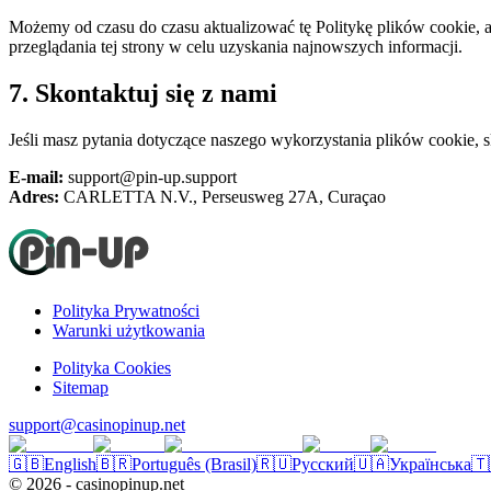
Możemy od czasu do czasu aktualizować tę Politykę plików cookie,
przeglądania tej strony w celu uzyskania najnowszych informacji.
7. Skontaktuj się z nami
Jeśli masz pytania dotyczące naszego wykorzystania plików cookie, sk
E-mail:
support@pin-up.support
Adres:
CARLETTA N.V., Perseusweg 27A, Curaçao
Polityka Prywatności
Warunki użytkowania
Polityka Cookies
Sitemap
support@casinopinup.net
🇬🇧
English
🇧🇷
Português (Brasil)
🇷🇺
Русский
🇺🇦
Українська
🇹
©
2026
- casinopinup.net