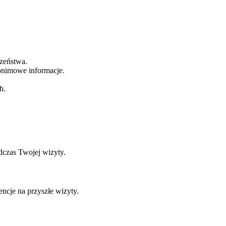
zeństwa.
nonimowe informacje.
h.
dczas Twojej wizyty.
ncje na przyszłe wizyty.