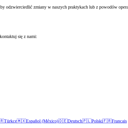
 aby odzwierciedlić zmiany w naszych praktykach lub z powodów ope
ontaktuj się z nami:
🇷
Türkçe
🇲🇽
Español (México)
🇩🇪
Deutsch
🇵🇱
Polski
🇫🇷
Français