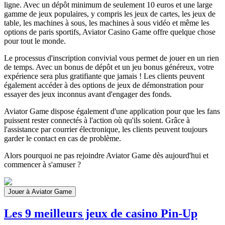
ligne. Avec un dépôt minimum de seulement 10 euros et une large
gamme de jeux populaires, y compris les jeux de cartes, les jeux de
table, les machines à sous, les machines à sous vidéo et même les
options de paris sportifs, Aviator Casino Game offre quelque chose
pour tout le monde.
Le processus d'inscription convivial vous permet de jouer en un rien
de temps. Avec un bonus de dépôt et un jeu bonus généreux, votre
expérience sera plus gratifiante que jamais ! Les clients peuvent
également accéder à des options de jeux de démonstration pour
essayer des jeux inconnus avant d'engager des fonds.
Aviator Game dispose également d'une application pour que les fans
puissent rester connectés à l'action où qu'ils soient. Grâce à
l'assistance par courrier électronique, les clients peuvent toujours
garder le contact en cas de problème.
Alors pourquoi ne pas rejoindre Aviator Game dès aujourd'hui et
commencer à s'amuser ?
Jouer à Aviator Game
Les 9 meilleurs jeux de casino Pin-Up