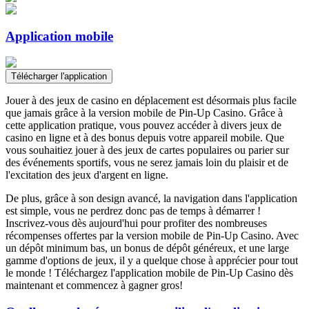
Application mobile
Télécharger l'application
Jouer à des jeux de casino en déplacement est désormais plus facile
que jamais grâce à la version mobile de Pin-Up Casino. Grâce à
cette application pratique, vous pouvez accéder à divers jeux de
casino en ligne et à des bonus depuis votre appareil mobile. Que
vous souhaitiez jouer à des jeux de cartes populaires ou parier sur
des événements sportifs, vous ne serez jamais loin du plaisir et de
l'excitation des jeux d'argent en ligne.
De plus, grâce à son design avancé, la navigation dans l'application
est simple, vous ne perdrez donc pas de temps à démarrer !
Inscrivez-vous dès aujourd'hui pour profiter des nombreuses
récompenses offertes par la version mobile de Pin-Up Casino. Avec
un dépôt minimum bas, un bonus de dépôt généreux, et une large
gamme d'options de jeux, il y a quelque chose à apprécier pour tout
le monde ! Téléchargez l'application mobile de Pin-Up Casino dès
maintenant et commencez à gagner gros!