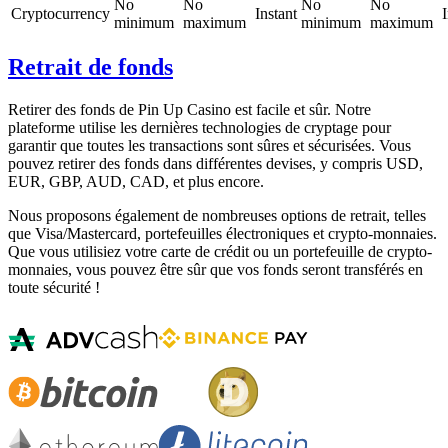
No
No
No
No
Cryptocurrency
Instant
I
minimum
maximum
minimum
maximum
Retrait de fonds
Retirer des fonds de Pin Up Casino est facile et sûr. Notre
plateforme utilise les dernières technologies de cryptage pour
garantir que toutes les transactions sont sûres et sécurisées. Vous
pouvez retirer des fonds dans différentes devises, y compris USD,
EUR, GBP, AUD, CAD, et plus encore.
Nous proposons également de nombreuses options de retrait, telles
que Visa/Mastercard, portefeuilles électroniques et crypto-monnaies.
Que vous utilisiez votre carte de crédit ou un portefeuille de crypto-
monnaies, vous pouvez être sûr que vos fonds seront transférés en
toute sécurité !