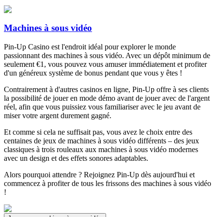
Machines à sous vidéo
Pin-Up Casino est l'endroit idéal pour explorer le monde
passionnant des machines à sous vidéo. Avec un dépôt minimum de
seulement €1, vous pouvez vous amuser immédiatement et profiter
d'un généreux système de bonus pendant que vous y êtes !
Contrairement à d'autres casinos en ligne, Pin-Up offre à ses clients
la possibilité de jouer en mode démo avant de jouer avec de l'argent
réel, afin que vous puissiez vous familiariser avec le jeu avant de
miser votre argent durement gagné.
Et comme si cela ne suffisait pas, vous avez le choix entre des
centaines de jeux de machines à sous vidéo différents – des jeux
classiques à trois rouleaux aux machines à sous vidéo modernes
avec un design et des effets sonores adaptables.
Alors pourquoi attendre ? Rejoignez Pin-Up dès aujourd'hui et
commencez à profiter de tous les frissons des machines à sous vidéo
!