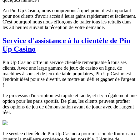
Au Pin Up Casino, nous comprenons à quel point il est important
pour nos clients d'avoir accès à leurs gains rapidement et facilement.
C'est pourquoi nous nous efforçons de traiter tous les retraits dans
les 24 heures suivant la réception de votre demande.
Service d'assistance à la clientèle de Pin
Up Casino
Pin Up Casino offre un service clientèle remarquable à tous ses
clients. Avec une large gamme de jeux de casino en ligne, de
machines à sous et de jeux de table populaires, Pin Up Casino est
l'endroit idéal pour se divertir, se mettre au défi et gagner de l'argent
!
Le processus d'inscription est rapide et facile, et il y a également une
option pour les paris sportifs. De plus, les clients peuvent profiter
des options de jeu de démonstration avant de jouer avec de l'argent
réel.
Le service clientèle de Pin Up Casino a pour mission de fournir aux
joueurs la meilleure expérience de jeu possible. L'équipe de