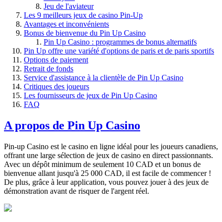
Jeu de l'aviateur
Les 9 meilleurs jeux de casino Pin-Up
Avantages et inconvénients
Bonus de bienvenue du Pin Up Casino
Pin Up Casino : programmes de bonus alternatifs
Pin Up offre une variété d'options de paris et de paris sportifs
Options de paiement
Retrait de fonds
Service d'assistance à la clientèle de Pin Up Casino
Critiques des joueurs
Les fournisseurs de jeux de Pin Up Casino
FAQ
A propos de Pin Up Casino
Pin-up Casino est le casino en ligne idéal pour les joueurs canadiens,
offrant une large sélection de jeux de casino en direct passionnants.
Avec un dépôt minimum de seulement 10 CAD et un bonus de
bienvenue allant jusqu'à 25 000 CAD, il est facile de commencer !
De plus, grâce à leur application, vous pouvez jouer à des jeux de
démonstration avant de risquer de l'argent réel.