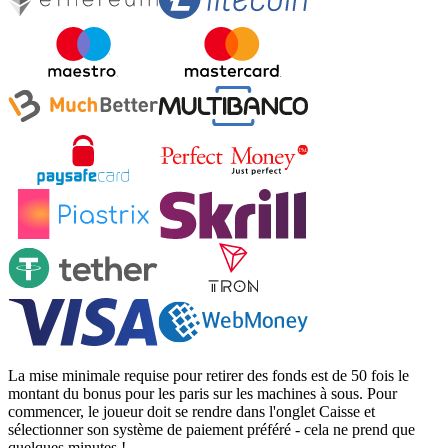
La mise minimale requise pour retirer des fonds est de 50 fois le
montant du bonus pour les paris sur les machines à sous. Pour
commencer, le joueur doit se rendre dans l'onglet Caisse et
sélectionner son système de paiement préféré - cela ne prend que
quelques minutes !