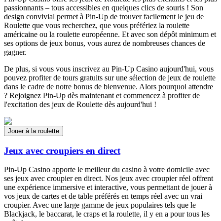
passionnants – tous accessibles en quelques clics de souris ! Son
design convivial permet à Pin-Up de trouver facilement le jeu de
Roulette que vous recherchez, que vous préfériez la roulette
américaine ou la roulette européenne. Et avec son dépôt minimum et
ses options de jeux bonus, vous aurez de nombreuses chances de
gagner.
De plus, si vous vous inscrivez au Pin-Up Casino aujourd'hui, vous
pouvez profiter de tours gratuits sur une sélection de jeux de roulette
dans le cadre de notre bonus de bienvenue. Alors pourquoi attendre
? Rejoignez Pin-Up dès maintenant et commencez à profiter de
l'excitation des jeux de Roulette dès aujourd'hui !
Jouer à la roulette
Jeux avec croupiers en direct
Pin-Up Casino apporte le meilleur du casino à votre domicile avec
ses jeux avec croupier en direct. Nos jeux avec croupier réel offrent
une expérience immersive et interactive, vous permettant de jouer à
vos jeux de cartes et de table préférés en temps réel avec un vrai
croupier. Avec une large gamme de jeux populaires tels que le
Blackjack, le baccarat, le craps et la roulette, il y en a pour tous les