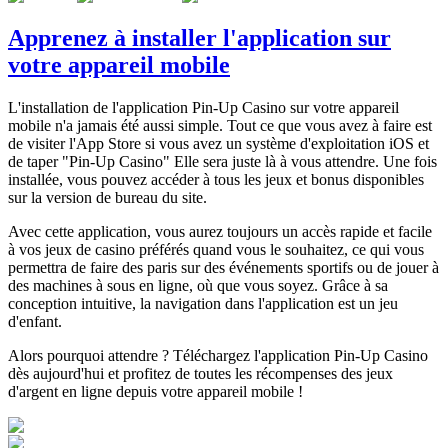
Apprenez à installer l'application sur
votre appareil mobile
L'installation de l'application Pin-Up Casino sur votre appareil
mobile n'a jamais été aussi simple. Tout ce que vous avez à faire est
de visiter l'App Store si vous avez un système d'exploitation iOS et
de taper "Pin-Up Casino" Elle sera juste là à vous attendre. Une fois
installée, vous pouvez accéder à tous les jeux et bonus disponibles
sur la version de bureau du site.
Avec cette application, vous aurez toujours un accès rapide et facile
à vos jeux de casino préférés quand vous le souhaitez, ce qui vous
permettra de faire des paris sur des événements sportifs ou de jouer à
des machines à sous en ligne, où que vous soyez. Grâce à sa
conception intuitive, la navigation dans l'application est un jeu
d'enfant.
Alors pourquoi attendre ? Téléchargez l'application Pin-Up Casino
dès aujourd'hui et profitez de toutes les récompenses des jeux
d'argent en ligne depuis votre appareil mobile !