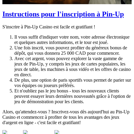
Instructions pour l'inscription à Pin-Up
S'inscrire à Pin-Up Casino est facile et gratifiant !
Il vous suffit d'indiquer votre nom, votre adresse électronique
et quelques autres informations, et le tour est joué.
Une fois inscrit, vous pouvez profiter du généreux bonus de
dépôt, qui vous donnera 25 000 CAD pour commencer.
Avec cet argent, vous pouvez explorer la vaste gamme de
jeux de Pin-Up, y compris les jeux de cartes populaires, les
jeux de table, les machines à sous vidéo et les offres de casino
en direct.
De plus, une option de paris sportifs vous permet de parier sur
vos équipes ou joueurs préférés.
Et n'oubliez pas le jeu bonus - tous les nouveaux clients
peuvent essayer leurs dernières nouveautés grâce à l'option de
jeu de démonstration pour les clients.
Alors, qu'attendez-vous ? Inscrivez-vous dès aujourd'hui au Pin-Up
Casino et commencez à profiter de tous les avantages des jeux
d'argent en ligne - c'est facile et gratifiant!