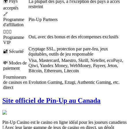
🌍
Pays
La plupart des pays, à l'exception des pays à accès
restreint
acceptés
🔗
Programme
Pin-Up Partners
d'affiliation
🧑🏼‍✈️
Oui, avec des bonus et des récompenses exclusifs
Programme
VIP
Cryptage SSL, protection par pare-feu, jeux
🔐
Sécurité
équitables, outils de jeu responsable
Visa, Mastercard, Maestro, Skrill, Neteller, ecoPayz,
💸
Modes de
Qiwi, Yandex Money, WebMoney, Payeer, Jeton,
paiement
Bitcoin, Ethereum, Litecoin
Fournisseurs
de casinos en
Evolution Gaming, Ezugi, Authentic Gaming, etc.
direct
Site officiel de Pin-Up au Canada
Pin-Up Casino est le casino en ligne idéal pour les joueurs canadiens
! Avec leur large gamme de jeux de casino en direct, un dépôt