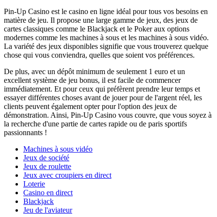
Pin-Up Casino est le casino en ligne idéal pour tous vos besoins en
matière de jeu. Il propose une large gamme de jeux, des jeux de
cartes classiques comme le Blackjack et le Poker aux options
modernes comme les machines à sous et les machines à sous vidéo.
La variété des jeux disponibles signifie que vous trouverez quelque
chose qui vous conviendra, quelles que soient vos préférences.
De plus, avec un dépôt minimum de seulement 1 euro et un
excellent système de jeu bonus, il est facile de commencer
immédiatement. Et pour ceux qui préfèrent prendre leur temps et
essayer différentes choses avant de jouer pour de l'argent réel, les
clients peuvent également opter pour l'option des jeux de
démonstration. Ainsi, Pin-Up Casino vous couvre, que vous soyez à
la recherche d'une partie de cartes rapide ou de paris sportifs
passionnants !
Machines à sous vidéo
Jeux de société
Jeux de roulette
Jeux avec croupiers en direct
Loterie
Casino en direct
Blackjack
Jeu de l'aviateur