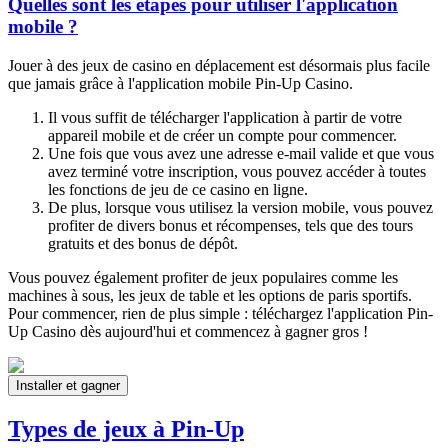
Quelles sont les étapes pour utiliser l'application
mobile ?
Jouer à des jeux de casino en déplacement est désormais plus facile
que jamais grâce à l'application mobile Pin-Up Casino.
Il vous suffit de télécharger l'application à partir de votre
appareil mobile et de créer un compte pour commencer.
Une fois que vous avez une adresse e-mail valide et que vous
avez terminé votre inscription, vous pouvez accéder à toutes
les fonctions de jeu de ce casino en ligne.
De plus, lorsque vous utilisez la version mobile, vous pouvez
profiter de divers bonus et récompenses, tels que des tours
gratuits et des bonus de dépôt.
Vous pouvez également profiter de jeux populaires comme les
machines à sous, les jeux de table et les options de paris sportifs.
Pour commencer, rien de plus simple : téléchargez l'application Pin-
Up Casino dès aujourd'hui et commencez à gagner gros !
Installer et gagner
Types de jeux à Pin-Up