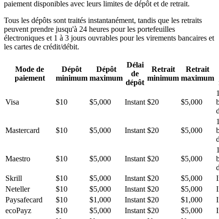
paiement disponibles avec leurs limites de dépôt et de retrait.
Tous les dépôts sont traités instantanément, tandis que les retraits
peuvent prendre jusqu'à 24 heures pour les portefeuilles
électroniques et 1 à 3 jours ouvrables pour les virements bancaires et
les cartes de crédit/débit.
Délai
Mode de
Dépôt
Dépôt
Retrait
Retrait
de
paiement
minimum
maximum
minimum
maximum
dépôt
Visa
$10
$5,000
Instant
$20
$5,000
Mastercard
$10
$5,000
Instant
$20
$5,000
Maestro
$10
$5,000
Instant
$20
$5,000
Skrill
$10
$5,000
Instant
$20
$5,000
I
Neteller
$10
$5,000
Instant
$20
$5,000
I
Paysafecard
$10
$1,000
Instant
$20
$1,000
I
ecoPayz
$10
$5,000
Instant
$20
$5,000
I