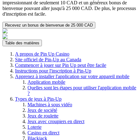
impressionnant de seulement 10 CAD et un généreux bonus de
bienvenue pouvant aller jusqu'à 25 000 CAD. De plus, le processus
d'inscription est facile.
Recevez un bonus de bienvenue de 25 000 CAD
Table des matières
A propos de Pin Up Casino
Site officiel de Pin-Up au Canada
Commencer à jouer sur Pin Up peut être facile
Instructions pour l'inscription à Pin-Up
Apprenez à installer l'application sur votre appareil mobile
Application mobile
Quelles sont les étapes pour utiliser l'application mobile
?
Types de jeux à Pin-Up
Machines à sous vidéo
Jeux de société
Jeux de roulette
Jeux avec croupiers en direct
Loterie
Casino en direct
Blackjack