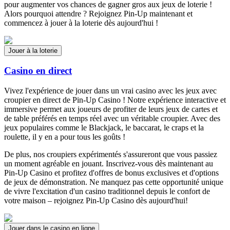
pour augmenter vos chances de gagner gros aux jeux de loterie !
Alors pourquoi attendre ? Rejoignez Pin-Up maintenant et
commencez à jouer à la loterie dès aujourd'hui !
Jouer à la loterie
Casino en direct
Vivez l'expérience de jouer dans un vrai casino avec les jeux avec
croupier en direct de Pin-Up Casino ! Notre expérience interactive et
immersive permet aux joueurs de profiter de leurs jeux de cartes et
de table préférés en temps réel avec un véritable croupier. Avec des
jeux populaires comme le Blackjack, le baccarat, le craps et la
roulette, il y en a pour tous les goûts !
De plus, nos croupiers expérimentés s'assureront que vous passiez
un moment agréable en jouant. Inscrivez-vous dès maintenant au
Pin-Up Casino et profitez d'offres de bonus exclusives et d'options
de jeux de démonstration. Ne manquez pas cette opportunité unique
de vivre l'excitation d'un casino traditionnel depuis le confort de
votre maison – rejoignez Pin-Up Casino dès aujourd'hui!
Jouer dans le casino en ligne