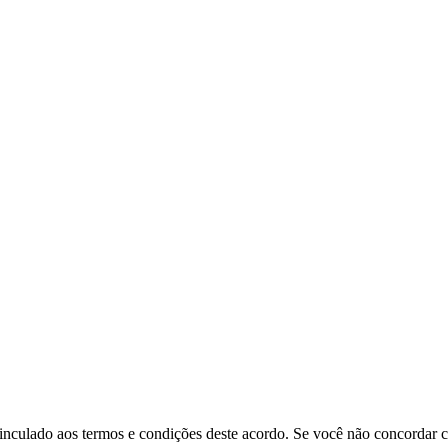
inculado aos termos e condições deste acordo. Se você não concordar co