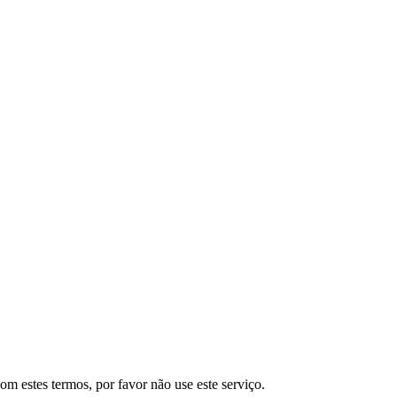
m estes termos, por favor não use este serviço.