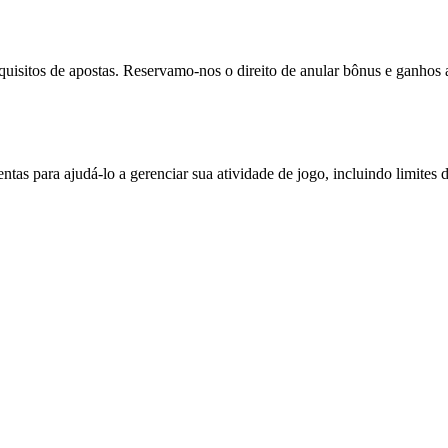
equisitos de apostas. Reservamo-nos o direito de anular bônus e ganhos
 para ajudá-lo a gerenciar sua atividade de jogo, incluindo limites de