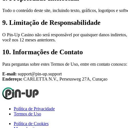
Todo o conteúdo deste site, incluindo texto, gráficos, logotipos e sof
9. Limitação de Responsabilidade
O Pin-Up Casino não será responsável por quaisquer danos indiretos, 
você nos 12 meses anteriores.
10. Informações de Contato
Para perguntas sobre estes Termos de Uso, entre em contato conosco:
E-mail:
support@pin-up.support
Endereço:
CARLETTA N.V., Perseusweg 27A, Curaçao
Política de Privacidade
Termos de Uso
Política de Cookies