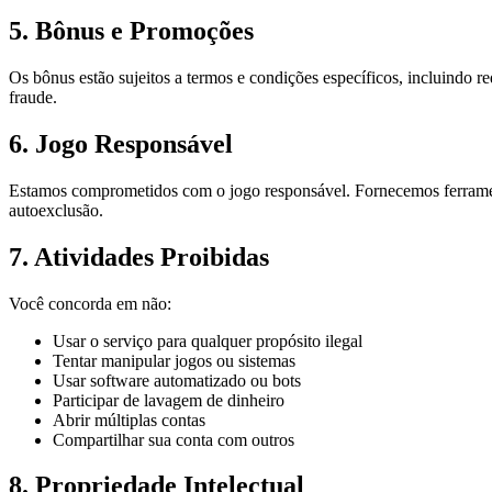
5. Bônus e Promoções
Os bônus estão sujeitos a termos e condições específicos, incluindo r
fraude.
6. Jogo Responsável
Estamos comprometidos com o jogo responsável. Fornecemos ferramentas
autoexclusão.
7. Atividades Proibidas
Você concorda em não:
Usar o serviço para qualquer propósito ilegal
Tentar manipular jogos ou sistemas
Usar software automatizado ou bots
Participar de lavagem de dinheiro
Abrir múltiplas contas
Compartilhar sua conta com outros
8. Propriedade Intelectual